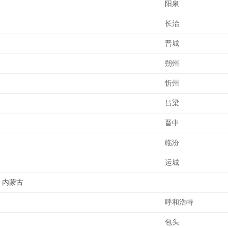
阳泉
长治
晋城
朔州
忻州
吕梁
晋中
临汾
运城
内蒙古
呼和浩特
包头