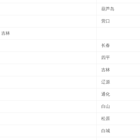
葫芦岛
营口
吉林
长春
四平
吉林
辽源
通化
白山
松原
白城