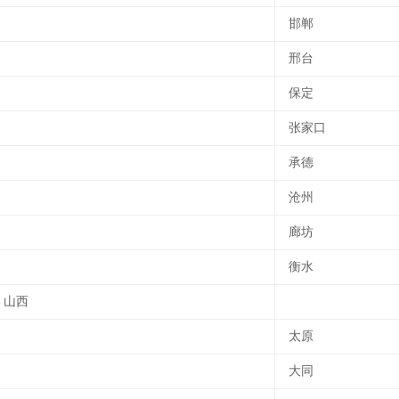
邯郸
邢台
保定
张家口
承德
沧州
廊坊
衡水
山西
太原
大同