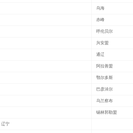
乌海
赤峰
呼伦贝尔
兴安盟
通辽
阿拉善盟
鄂尔多斯
巴彦淖尔
乌兰察布
锡林郭勒盟
辽宁