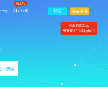
新上线
号vps
AI大模型
登录
免费注册
注册赠送20元
可直接API提取ip试用
。
立即搜索